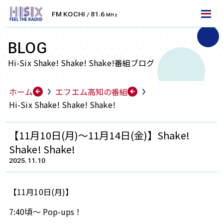
FM KOCHI
81.6
/
MHz
LET'S TUNE IN!
エフエム高知を聴くには
BLOG
Hi-Six Shake! Shake! Shake!番組ブログ
FM周波数で聴く
ホーム
エフエム高知の番組
FMラジオ
Hi-Six Shake! Shake! Shake!
エフエム高知は、高知県を中心としたエリアにFM放
送をお届けしております。
【11月10日(月)～11月14日(金)】Shake!
ラジオ受信機・カーラジオなどで無料でお聴きいただ
Shake! Shake!
けます。お住まいのエリアの周波数に合わせて、より
2025.11.10
クリアに放送をお楽しみください。
【11月10日(月)】
高知
安芸
KOCHI
AKI
81.6
79.9
7:40頃～ Pop-ups！
MHz
MHz