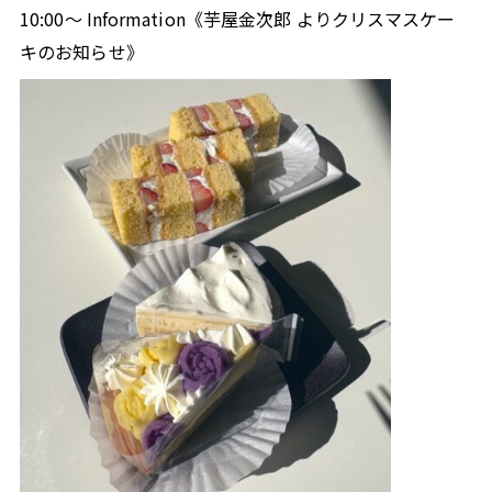
須崎
窪川
SUSAKI
KUBOKAWA
10:00～ Information《芋屋金次郎 よりクリスマスケー
82.7
80.6
MHz
MHz
キのお知らせ》
中村
宿毛
NAKAMURA
SUKUMO
78.5
81.3
MHz
MHz
radikoで聴く
タブレット
スマホ
PC
高知県内にいる方は無料で、高知県外にいる方は
radikoプレミアム（有料）へ入会いただくことでお楽
しみいただけます。
さらに、タイムフリー機能で過去一週間分の番組を聴
くこともできます。
radikoアプリダウンロードはこちら