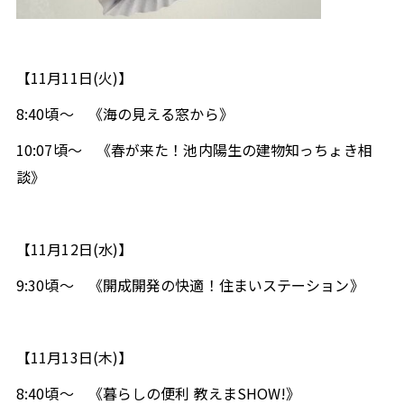
今すぐ聴きたい方はこちら
radiko ブラウザ版
【11月11日(火)】
8:40頃～ 《海の見える窓から》
Podcastで聴く
10:07頃～ 《春が来た！池内陽生の建物知っちょき相
談》
タブレット
スマホ
PC
無料で聴ける音声コンテンツを配信しています。
端
末にダウンロードしておけばオフラインでも聴くこと
【11月12日(水)】
ができ、通信料を気にせずにお楽しみいただけます。
9:30頃～ 《開成開発の快適！住まいステーション》
Podcastアプリダウンロードはこちら
【11月13日(木)】
8:40頃～ 《暮らしの便利 教えまSHOW!》