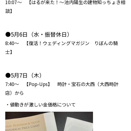
10:07～
【はるが来た！～池内陽生の建物知っちょき相
須崎
窪川
SUSAKI
KUBOKAWA
82.7
80.6
談】
MHz
MHz
中村
宿毛
NAKAMURA
SUKUMO
78.5
81.3
MHz
MHz
●5月6日（水・振替休日）
8:40～
【復活！ウェディングマガジン りぼんの騎
radikoで聴く
士】
タブレット
スマホ
PC
●5月7日（木）
高知県内にいる方は無料で、高知県外にいる方は
7:40～
【Pop-Ups】 時計・宝石の大西（大西時計
radikoプレミアム（有料）へ入会いただくことでお楽
店）から
しみいただけます。
さらに、タイムフリー機能で過去一週間分の番組を聴
・値動きが激しい金価格について
くこともできます。
radikoアプリダウンロードはこちら