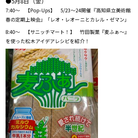
●5月8日（金）
7:40～
【Pop-Ups】
5/23～24開催『高知県立美術館
春の定期上映会』「
レオ・レオーニとカレル・ゼマン
」
8:40～
【サニッチマート！】
竹田製菓『麦ふぁ～』
を使った松木アイデアレシピを紹介！