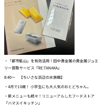
今すぐ聴きたい方はこちら
radiko ブラウザ版
Podcastで聴く
タブレット
スマホ
PC
無料で聴ける音声コンテンツを配信しています。
端
・「都市鉱山」を有効活用！田中貴金属の貴金属ジュエ
末にダウンロードしておけばオフラインでも聴くこと
リー買取サービス『RE:TANAKA』
ができ、通信料を気にせずにお楽しみいただけます。
8:40～
【ちいさな浜辺の水族館】
Podcastアプリダウンロードはこちら
・4月で10歳！ 小学生にも大人気のおとどちゃん。
・新メニューも続々！リニューアルしたフードストア
『ハマスイキッチン』