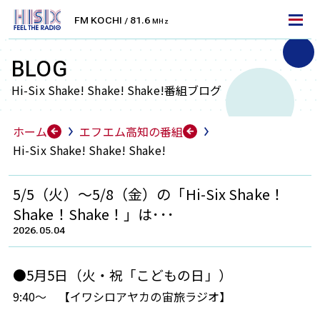
FM KOCHI
81.6
/
MHz
LET'S TUNE IN!
エフエム高知を聴くには
BLOG
Hi-Six Shake! Shake! Shake!番組ブログ
FM周波数で聴く
ホーム
エフエム高知の番組
FMラジオ
Hi-Six Shake! Shake! Shake!
エフエム高知は、高知県を中心としたエリアにFM放
送をお届けしております。
5/5（火）～5/8（金）の「Hi-Six Shake！
ラジオ受信機・カーラジオなどで無料でお聴きいただ
Shake！Shake！」は･･･
けます。お住まいのエリアの周波数に合わせて、より
2026.05.04
クリアに放送をお楽しみください。
●5月5日（火・祝「こどもの日」）
高知
安芸
KOCHI
AKI
9:40～
【イワシロアヤカの宙旅ラジオ】
81.6
79.9
MHz
MHz