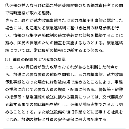
②速報の挿入ならびに緊急特別番組開始のため編成責任者との間
で常時連絡が取れる態勢。
さらに、政府が武力攻撃事態または武力攻撃予測事態と認定した
場合には、別途定める緊急連絡網に基づき社員の非常参集を行
い、情報の収集や連絡体制の確立等必要な態勢を構築することに
努め、国民の保護のための措置を実施するものとする。緊急連絡
網については、常に最新の情報に更新するよう努める。
（2）職員の配置および服務の基準
ニュースの責任者が武力攻撃のおそれがあると判断した時点か
ら、放送に必要な要員の確保を開始し、武力攻撃事態、武力攻撃
予測事態となった場合には別途内規で定めるところにより、事態
の推移に応じて必要な人員の増員・配置に努める。警報等・避難
の指示等・緊急通報の放送に携わる要員については、交代要員が
到着するまでの間は職務を続行し、速報が常時実施できるよう努
めることとする。また放送設備の復旧作業などに従事する社員を
はじめ、放送の維持と社員の安全確保に最大限配慮する。