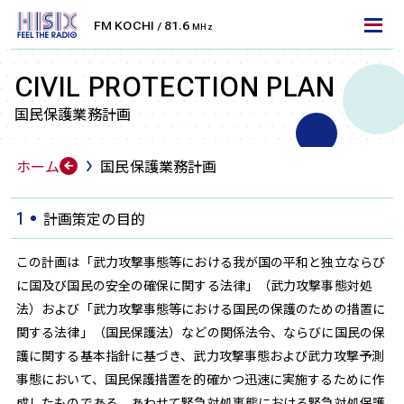
FM KOCHI
81.6
/
MHz
LET'S TUNE IN!
エフエム高知を聴くには
CIVIL PROTECTION PLAN
国民保護業務計画
FM周波数で聴く
ホーム
国民保護業務計画
FMラジオ
エフエム高知は、高知県を中心としたエリアにFM放
計画策定の目的
1
送をお届けしております。
ラジオ受信機・カーラジオなどで無料でお聴きいただ
この計画は「武力攻撃事態等における我が国の平和と独立ならび
けます。お住まいのエリアの周波数に合わせて、より
に国及び国民の安全の確保に関する法律」（武力攻撃事態対処
法）および「武力攻撃事態等における国民の保護のための措置に
クリアに放送をお楽しみください。
関する法律」（国民保護法）などの関係法令、ならびに国民の保
護に関する基本指針に基づき、武力攻撃事態および武力攻撃予測
高知
安芸
KOCHI
AKI
81.6
79.9
事態において、国民保護措置を的確かつ迅速に実施するために作
MHz
MHz
成したものである。あわせて緊急対処事態における緊急対処保護