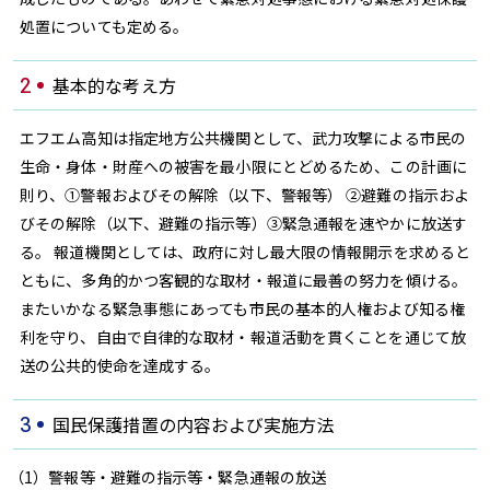
須崎
窪川
SUSAKI
KUBOKAWA
処置についても定める。
82.7
80.6
MHz
MHz
中村
宿毛
NAKAMURA
SUKUMO
基本的な考え方
2
78.5
81.3
MHz
MHz
エフエム高知は指定地方公共機関として、武力攻撃による市民の
生命・身体・財産への被害を最小限にとどめるため、この計画に
radikoで聴く
則り、①警報およびその解除（以下、警報等） ②避難の指示およ
びその解除（以下、避難の指示等）③緊急通報を速やかに放送す
タブレット
スマホ
PC
る。 報道機関としては、政府に対し最大限の情報開示を求めると
ともに、多角的かつ客観的な取材・報道に最善の努力を傾ける。
高知県内にいる方は無料で、高知県外にいる方は
またいかなる緊急事態にあっても市民の基本的人権および知る権
radikoプレミアム（有料）へ入会いただくことでお楽
利を守り、自由で自律的な取材・報道活動を貫くことを通じて放
しみいただけます。
送の公共的使命を達成する。
さらに、タイムフリー機能で過去一週間分の番組を聴
くこともできます。
国民保護措置の内容および実施方法
3
radikoアプリダウンロードはこちら
（1）警報等・避難の指示等・緊急通報の放送