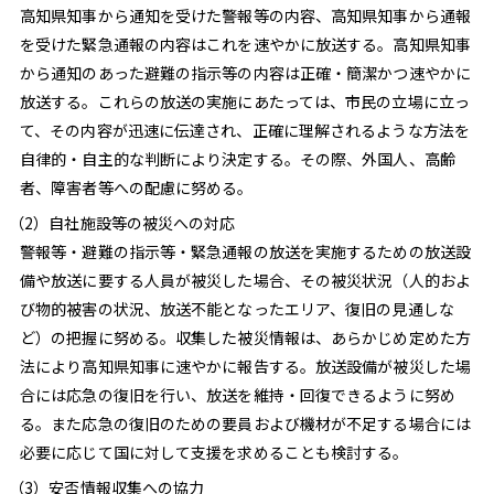
高知県知事から通知を受けた警報等の内容、高知県知事から通報
を受けた緊急通報の内容はこれを速やかに放送する。高知県知事
今すぐ聴きたい方はこちら
から通知のあった避難の指示等の内容は正確・簡潔かつ速やかに
radiko ブラウザ版
放送する。これらの放送の実施にあたっては、市民の立場に立っ
て、その内容が迅速に伝達され、正確に理解されるような方法を
自律的・自主的な判断により決定する。その際、外国人、高齢
Podcastで聴く
者、障害者等への配慮に努める。
タブレット
スマホ
PC
（2）自社施設等の被災への対応
警報等・避難の指示等・緊急通報の放送を実施するための放送設
無料で聴ける音声コンテンツを配信しています。
端
備や放送に要する人員が被災した場合、その被災状況（人的およ
末にダウンロードしておけばオフラインでも聴くこと
び物的被害の状況、放送不能となったエリア、復旧の見通しな
ができ、通信料を気にせずにお楽しみいただけます。
ど）の把握に努める。収集した被災情報は、あらかじめ定めた方
法により高知県知事に速やかに報告する。放送設備が被災した場
Podcastアプリダウンロードはこちら
合には応急の復旧を行い、放送を維持・回復できるように努め
る。また応急の復旧のための要員および機材が不足する場合には
必要に応じて国に対して支援を求めることも検討する。
（3）安否情報収集への協力