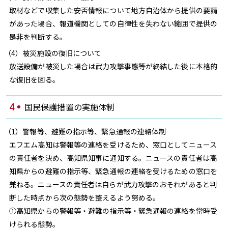
閉じる
取材などで収集した安否情報について地方自治体から提供の要請
があった場合、報道機関としての自律性を失わない範囲で提供の
是非を判断する。
（4）被災施設の復旧について
放送設備が被災した場合は武力攻撃事態等が終結した後に本格的
な復旧を図る。
国民保護措置の実施体制
4
（1）警報等、避難の指示等、緊急通報の連絡体制
エフエム高知は警報等の連絡を受けるため、窓口としてニュース
の責任者を決め、高知県知事に通知する。ニュースの責任者は高
知県からの避難の指示等、緊急通報の連絡を受けるための窓口を
兼ねる。ニュースの責任者は自らが武力攻撃のおそれがあると判
断した時点から次の態勢を整えるよう努める。
①高知県からの警報等・避難の指示等・緊急通報の連絡を常時受
けられる態勢。