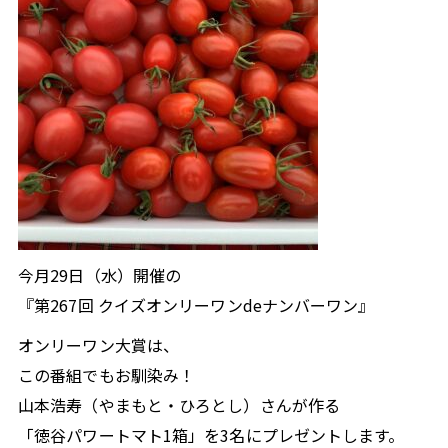
須崎
窪川
SUSAKI
KUBOKAWA
82.7
80.6
MHz
MHz
中村
宿毛
NAKAMURA
SUKUMO
78.5
81.3
MHz
MHz
radikoで聴く
タブレット
スマホ
PC
高知県内にいる方は無料で、高知県外にいる方は
今月29日（水）開催の
radikoプレミアム（有料）へ入会いただくことでお楽
『第267回 クイズオンリーワンdeナンバーワン』
しみいただけます。
オンリーワン大賞は、
さらに、タイムフリー機能で過去一週間分の番組を聴
この番組でもお馴染み！
くこともできます。
山本浩寿（やまもと・ひろとし）さんが作る
radikoアプリダウンロードはこちら
「徳谷パワートマト1箱」を3名にプレゼントします。