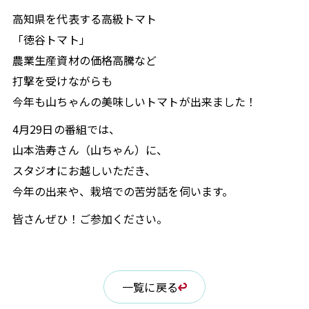
高知県を代表する高級トマト
今すぐ聴きたい方はこちら
「徳谷トマト」
radiko ブラウザ版
農業生産資材の価格高騰など
打撃を受けながらも
今年も山ちゃんの美味しいトマトが出来ました！
Podcastで聴く
4月29日の番組では、
タブレット
スマホ
PC
山本浩寿さん（山ちゃん）に、
無料で聴ける音声コンテンツを配信しています。
端
スタジオにお越しいただき、
末にダウンロードしておけばオフラインでも聴くこと
今年の出来や、栽培での苦労話を伺います。
ができ、通信料を気にせずにお楽しみいただけます。
皆さんぜひ！ご参加ください。
Podcastアプリダウンロードはこちら
一覧に戻る