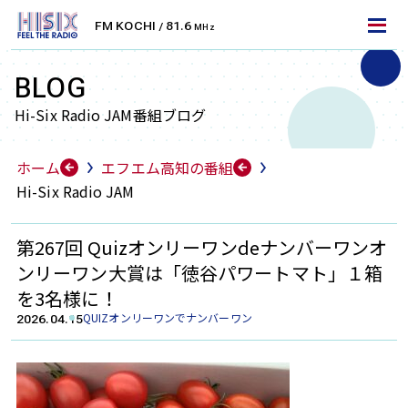
FM KOCHI
81.6
/
MHz
LET'S TUNE IN!
エフエム高知を聴くには
BLOG
Hi-Six Radio JAM番組ブログ
FM周波数で聴く
ホーム
エフエム高知の番組
FMラジオ
Hi-Six Radio JAM
エフエム高知は、高知県を中心としたエリアにFM放
送をお届けしております。
第267回 Quizオンリーワンdeナンバーワンオ
ラジオ受信機・カーラジオなどで無料でお聴きいただ
ンリーワン大賞は「徳谷パワートマト」１箱
けます。お住まいのエリアの周波数に合わせて、より
を3名様に！
クリアに放送をお楽しみください。
QUIZオンリーワンでナンバーワン
2026.04.15
高知
安芸
KOCHI
AKI
81.6
79.9
MHz
MHz