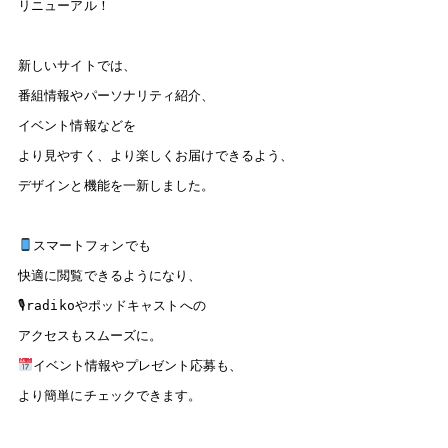
リニューアル！

須崎
窪川
SUSAKI
KUBOKAWA
82.7
80.6
MHz
MHz
新しいサイトでは、

中村
宿毛
NAKAMURA
SUKUMO
78.5
81.3
MHz
MHz
番組情報やパーソナリティ紹介、

イベント情報などを

より見やすく、より楽しくお届けできるよう、

radikoで聴く
デザインと機能を一新しました。

タブレット
スマホ
PC
スマートフォンでも

高知県内にいる方は無料で、高知県外にいる方は
快適に閲覧できるようになり、

radikoプレミアム（有料）へ入会いただくことでお楽
🎙radikoやポッドキャストへの

しみいただけます。
さらに、タイムフリー機能で過去一週間分の番組を聴
イベント情報やプレゼント応募も、

くこともできます。
より簡単にチェックできます。

radikoアプリダウンロードはこちら