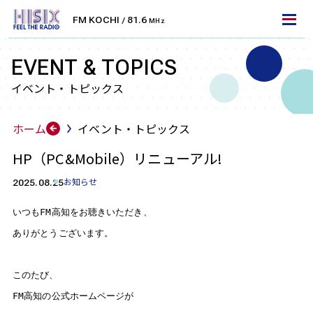
FM KOCHI
81.6
/
MHz
LET'S TUNE IN!
エフエム高知を聴くには
EVENT & TOPICS
イベント・トピックス
FM周波数で聴く
ホーム
イベント・トピックス
FMラジオ
HP（PC&Mobile）リニューアル!
エフエム高知は、高知県を中心としたエリアにFM放
送をお届けしております。
お知らせ
2025.08.25
ラジオ受信機・カーラジオなどで無料でお聴きいただ
いつもFM高知をお聴きいただき、

けます。お住まいのエリアの周波数に合わせて、より
ありがとうございます。

クリアに放送をお楽しみください。
高知
安芸
このたび、

KOCHI
AKI
81.6
79.9
MHz
MHz
FM高知の公式ホームページが
