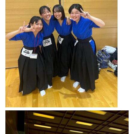
今すぐ聴きたい方はこちら
radiko ブラウザ版
Podcastで聴く
タブレット
スマホ
PC
無料で聴ける音声コンテンツを配信しています。
端
末にダウンロードしておけばオフラインでも聴くこと
ができ、通信料を気にせずにお楽しみいただけます。
Podcastアプリダウンロードはこちら