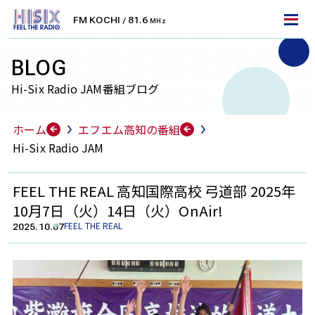
FM KOCHI
81.6
/
MHz
LET'S TUNE IN!
エフエム高知を聴くには
BLOG
Hi-Six Radio JAM番組ブログ
FM周波数で聴く
ホーム
エフエム高知の番組
FMラジオ
Hi-Six Radio JAM
エフエム高知は、高知県を中心としたエリアにFM放
送をお届けしております。
FEEL THE REAL 高知国際高校 弓道部 2025年
ラジオ受信機・カーラジオなどで無料でお聴きいただ
10月7日（火）14日（火）OnAir!
けます。お住まいのエリアの周波数に合わせて、より
FEEL THE REAL
2025.10.07
クリアに放送をお楽しみください。
高知
安芸
KOCHI
AKI
81.6
79.9
MHz
MHz