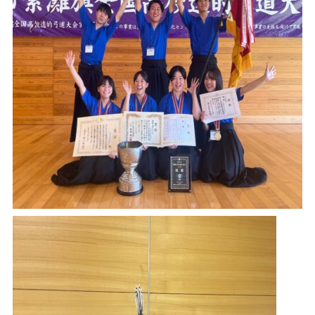
須崎
窪川
SUSAKI
KUBOKAWA
82.7
80.6
MHz
MHz
中村
宿毛
NAKAMURA
SUKUMO
78.5
81.3
MHz
MHz
radikoで聴く
タブレット
スマホ
PC
高知県内にいる方は無料で、高知県外にいる方は
radikoプレミアム（有料）へ入会いただくことでお楽
しみいただけます。
さらに、タイムフリー機能で過去一週間分の番組を聴
くこともできます。
radikoアプリダウンロードはこちら