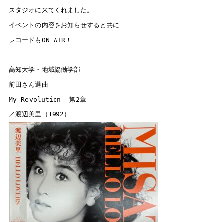
スタジオに来てくれました。

イベントの内容をお知らせすると共に

今すぐ聴きたい方はこちら
radiko ブラウザ版
レコードもON AIR！

高知大学・地域協働学部　

Podcastで聴く
前田さん選曲

タブレット
スマホ
PC
My Revolution -第2章-

無料で聴ける音声コンテンツを配信しています。
端
末にダウンロードしておけばオフラインでも聴くこと
ができ、通信料を気にせずにお楽しみいただけます。
Podcastアプリダウンロードはこちら