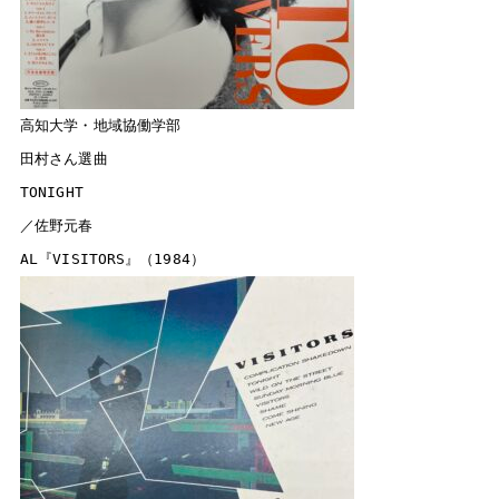
閉じる
高知大学・地域協働学部　

田村さん選曲

TONIGHT

／佐野元春
