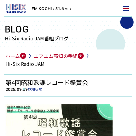
FM KOCHI
81.6
/
MHz
LET'S TUNE IN!
エフエム高知を聴くには
BLOG
Hi-Six Radio JAM番組ブログ
FM周波数で聴く
ホーム
エフエム高知の番組
FMラジオ
Hi-Six Radio JAM
エフエム高知は、高知県を中心としたエリアにFM放
送をお届けしております。
第4回昭和歌謡レコード鑑賞会
ラジオ受信機・カーラジオなどで無料でお聴きいただ
お知らせ
2025.09.09
けます。お住まいのエリアの周波数に合わせて、より
クリアに放送をお楽しみください。
高知
安芸
KOCHI
AKI
81.6
79.9
MHz
MHz