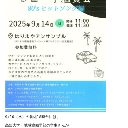
須崎
窪川
SUSAKI
KUBOKAWA
82.7
80.6
MHz
MHz
中村
宿毛
NAKAMURA
SUKUMO
78.5
81.3
MHz
MHz
radikoで聴く
タブレット
スマホ
PC
高知県内にいる方は無料で、高知県外にいる方は
radikoプレミアム（有料）へ入会いただくことでお楽
しみいただけます。
さらに、タイムフリー機能で過去一週間分の番組を聴
くこともできます。
9/10（水）の番組18時台には、

radikoアプリダウンロードはこちら
高知大学・地域協働学部の学生さんが
