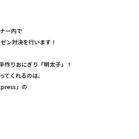
ードしておけばオフラインでも聴くことができ、通信
ダウンロードはこちら
コーナー内で
レゼン対決を行います！
ん手作りおにぎり「明太子」！
ってくれるのは、
press」の