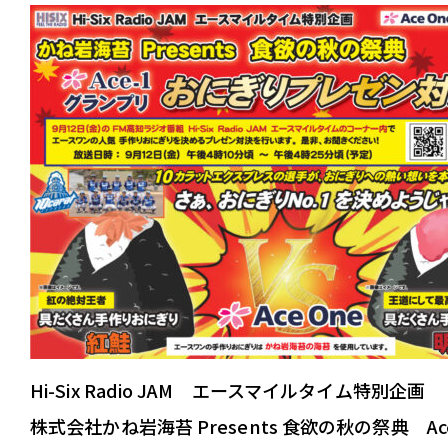
radikoで
高知県内にいる
す。
さらに、タイム
radikoアプリダ
Podcast
Hi-Six Radio JAM エースマイルタイム特別企画
株式会社かね岩海苔 Presents 食欲の秋の祭典 Ace
無料で聴ける音