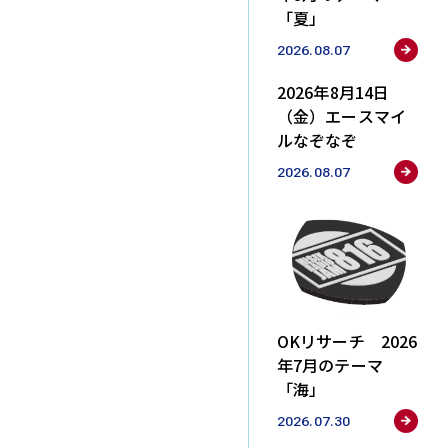
「夏」
2026.08.07
2026年8月14日
（金）エースマイ
PC
タブレット
スマホ
ルなぞなぞ
（有料）へ入会いただくことでお楽しみいただけま
2026.08.07
す。
きたい方はこちら
o ブラウザ版
OKリサーチ 2026
年7月のテーマ
「海」
PC
タブレット
スマホ
2026.07.30