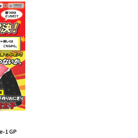
聴く
方は無料で、高知県外にいる方はradikoプレミアム
フリー機能で過去一週間分の番組を聴くこともできま
今すぐ聴
ウンロードはこちら
radik
で聴く
-1 GP
声コンテンツを配信しています。