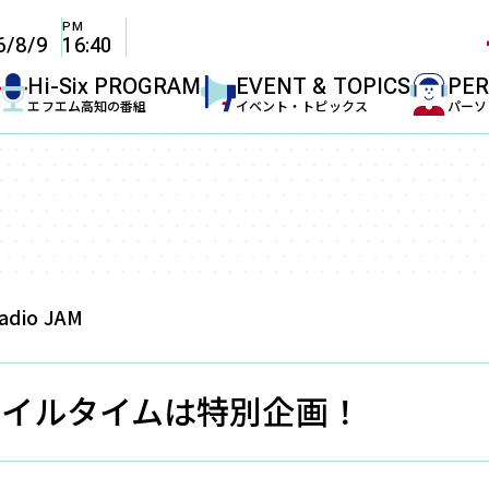
PM
6
/
8
/
9
16:40
ム高知を聴くには
Hi-Six PROGRAM
EVENT & TOPICS
PER
エフエム高知の番組
イベント・トピックス
パーソ
で聴く
、高知県を中心としたエリアにFM放送をお届けしてお
・カーラジオなどで無料でお聴きいただけます。お住ま
ださい。
Radio JAM
安芸
須崎
I
AKI
SUSAKI
79.9
82.7
Hz
MHz
MHz
スマイルタイムは特別企画！
UMO
Hz