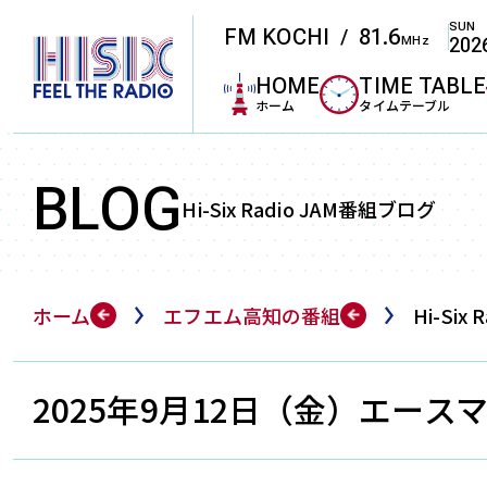
SUN
FM KOCHI
81.6
/
MHz
202
LET'S TUNE IN!
エフエ
HOME
TIME TABLE
ホーム
タイムテーブル
FM周波数
BLOG
Hi-Six Radio JAM番組ブログ
エフエム高知は
ラジオ受信機
をお楽しみく
ホーム
エフエム高知の番組
Hi-Six 
高知
KOCH
81.6
M
2025年9月12日（金）エー
宿毛
SUK
81.3
M