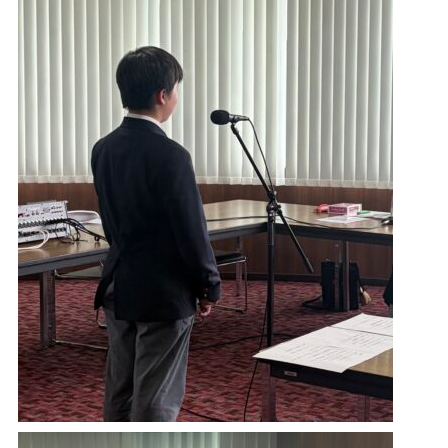
須崎
窪川
SUSAKI
KUBOKAWA
82.7
80.6
MHz
MHz
中村
宿毛
NAKAMURA
SUKUMO
78.5
81.3
MHz
MHz
radikoで聴く
タブレット
スマホ
PC
高知県内にいる方は無料で、高知県外にいる方は
radikoプレミアム（有料）へ入会いただくことでお楽
しみいただけます。
さらに、タイムフリー機能で過去一週間分の番組を聴
くこともできます。
radikoアプリダウンロードはこちら