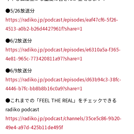
●5/26放送分
https://radiko.jp/podcast/episodes/eaf47cf6-5f26-
4513-a0b2-b26d4427961f?share=1
●6/2放送分
https://radiko.jp/podcast/episodes/e6310a5a-f365-
4e81-965c-773420811a97?share=1
●6/9放送分
https://radiko.jp/podcast/episodes/d63b94c3-38fc-
4446-b7fc-bb8b8b16c0a9?share=1
●これまでの「FEEL THE REAL」をチェックできる
radiko podcast
https://radiko.jp/podcast/channels/35ce5c86-9b20-
49e4-a97d-425b11de495f