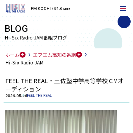
FM KOCHI
81.6
/
MHz
LET'S TUNE IN!
エフエム高知を聴くには
BLOG
Hi-Six Radio JAM番組ブログ
FM周波数で聴く
ホーム
エフエム高知の番組
FMラジオ
Hi-Six Radio JAM
エフエム高知は、高知県を中心としたエリアにFM放
送をお届けしております。
FEEL THE REAL・土佐塾中学高等学校 CMオ
ラジオ受信機・カーラジオなどで無料でお聴きいただ
ーディション
けます。お住まいのエリアの周波数に合わせて、より
FEEL THE REAL
2026.05.26
クリアに放送をお楽しみください。
高知
安芸
KOCHI
AKI
81.6
79.9
MHz
MHz