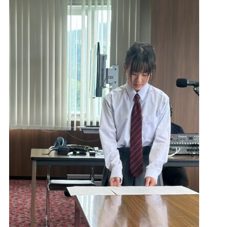
今すぐ聴きたい方はこちら
radiko ブラウザ版
Podcastで聴く
タブレット
スマホ
PC
無料で聴ける音声コンテンツを配信しています。
端
末にダウンロードしておけばオフラインでも聴くこと
ができ、通信料を気にせずにお楽しみいただけます。
Podcastアプリダウンロードはこちら